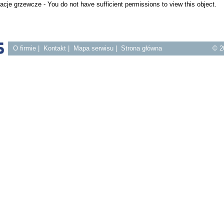
lacje grzewcze - You do not have sufficient permissions to view this object.
O firmie
|
Kontakt
|
Mapa serwisu
|
Strona główna
© 2