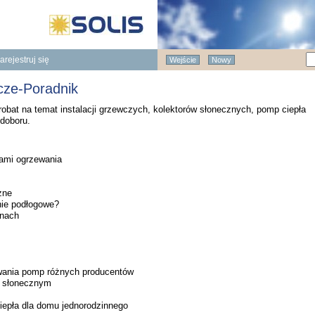
arejestruj się
Wejście
Nowy
ostęp do naszej Bazy Wiedzy
datkowe korzyści
cze-Poradnik
robat na temat instalacji grzewczych, kolektorów słonecznych, pomp ciepła
doboru.
ami ogrzewania
zne
nie podłogowe?
enach
wania pomp różnych producentów
m słonecznym
iepła dla domu jednorodzinnego