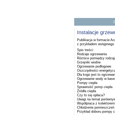
Z
Będziesz mieć d
To do
Instalacje grzew
Publikacja w formacie Ac
z przykładem wstępnego 
Spis treści:
Rodzaje ogrzewania
Różnice pomiędzy rodzaj
Grzejniki wodne
Ogrzewanie podłogowe
Oszczędności energetyc
Dla kogo jest to ogrzewa
Ogrzewanie wody w bas
Pompy ciepła
Sprawność pomp ciepła
Źródła ciepła
Czy to się opłaca?
Uwagi na temat porówny
Współpraca z kolektore
Chłodzenie pomieszczeń
Przykład doboru pompy c