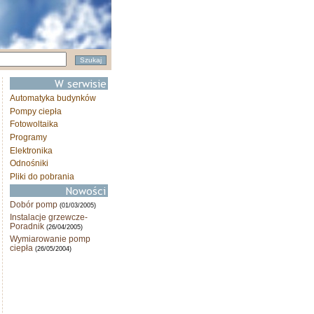
Automatyka budynków
Pompy ciepła
Fotowoltaika
Programy
Elektronika
Odnośniki
Pliki do pobrania
Dobór pomp
(01/03/2005)
Instalacje grzewcze-
Poradnik
(26/04/2005)
Wymiarowanie pomp
ciepła
(26/05/2004)