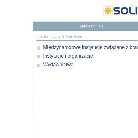
Zarejestruj się
Będziesz mieć dostęp do naszej Bazy Wiedzy
To dodatkowe korzyści
»
»
Branżowe
Solis
Odnośniki
Międzynarodowe instytucje związane z bra
Instytucje i organizacje
Wydawnictwa