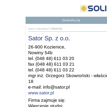
Zarejestruj się
Będziesz mieć dostęp do naszej Bazy Wiedzy
To dodatkowe korzyści
»
»
Odwierty
Solis
Odnośniki
Sator Sp. z o.o.
26-900 Kozienice,
Nowiny 54b
tel. (048 48) 611 03 20
fax (048 48) 611 03 21
tel. (048 48) 611 03 22
mgr inż. Grzegorz Skowroński - właścic
18
e-mail: info@sator.pl
www.sator.pl
Firma zajmuje się:
Wiercenie studni